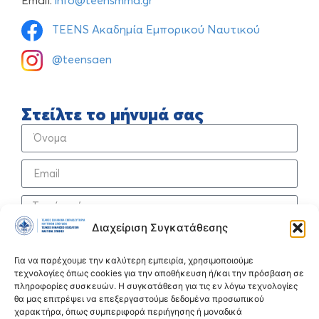
Email:
info@teensmma.gr
TEENS Ακαδημία Εμπορικού Ναυτικού
@teensaen
Στείλτε το μήνυμά σας
Διαχείριση Συγκατάθεσης
Για να παρέχουμε την καλύτερη εμπειρία, χρησιμοποιούμε
τεχνολογίες όπως cookies για την αποθήκευση ή/και την πρόσβαση σε
Συναινώ στην αποθήκευση των δεδομένων μου, σύμφωνα με την
πληροφορίες συσκευών. Η συγκατάθεση για τις εν λόγω τεχνολογίες
πολιτική προστασίας προσωπικών δεδομένων
.
θα μας επιτρέψει να επεξεργαστούμε δεδομένα προσωπικού
χαρακτήρα, όπως συμπεριφορά περιήγησης ή μοναδικά